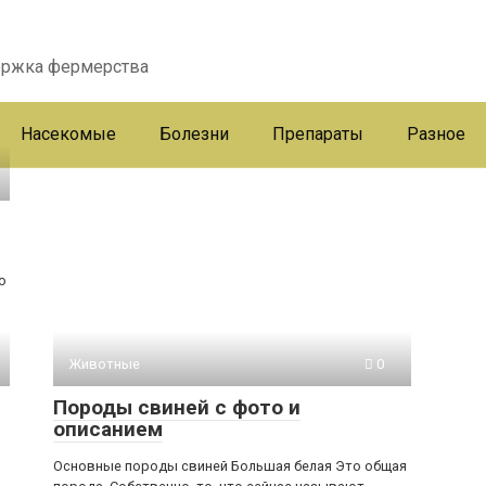
ержка фермерства
Насекомые
Болезни
Препараты
Разное
о
Животные
0
Породы свиней с фото и
описанием
Основные породы свиней Большая белая Это общая