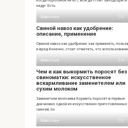
Когда поросенок не ест, всегда стоит заподозрить
недуг. Есть
Животные
0
Свиной навоз как удобрение:
описание, применение
Свиной навоз как удобрение: как применять, польз
и вред Конечно, стоит отметить, что использовани
Животные
0
Чем и как выкормить поросят без
свиноматки: искусственное
вскармливание заменителем или
сухим молоком
Заменители молозива Кормить поросят в первые
дни можно одной из искусственно приготовленных
смесей, по
Животные
0