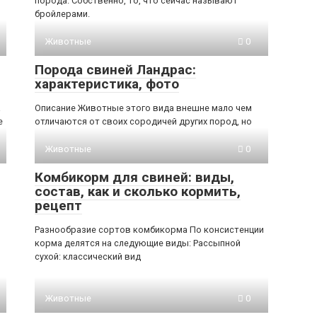
порода. Собственно, то, что сейчас называют
бройлерами.
Животные
0
Порода свиней Ландрас:
характеристика, фото
а
Описание Животные этого вида внешне мало чем
е
отличаются от своих сородичей других пород, но
Животные
0
Комбикорм для свиней: виды,
состав, как и сколько кормить,
рецепт
Разнообразие сортов комбикорма По консистенции
корма делятся на следующие виды: Рассыпной
сухой: классический вид
Животные
0