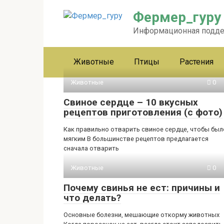
Перейти
Фермер_гуру
к
контенту
Информационная подд
Животные
Птицы
Растения
Животные
0
Свиное сердце – 10 вкусных
рецептов приготовления (с фото)
Как правильно отварить свиное сердце, чтобы был
мягким В большинстве рецептов предлагается
сначала отварить
Животные
0
Почему свинья не ест: причины и
что делать?
Основные болезни, мешающие откорму животных