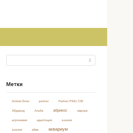
Поиск:
Метки
Animal Grow
partner
Partner PSKL72B
абрикос
Айдаред
Альба
аврора
агрохимия
адаптация
азалия
аквариум
азалия
айва