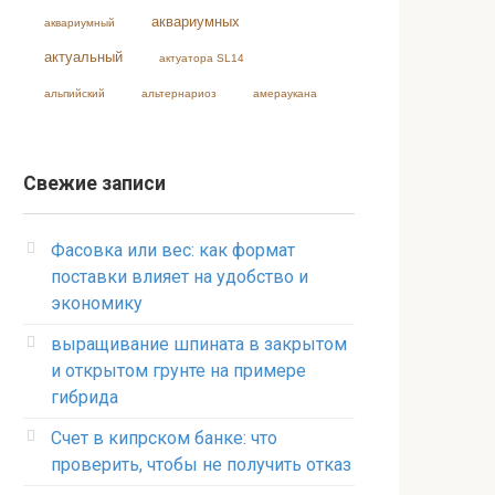
аквариумных
аквариумный
актуальный
актуатора SL14
альпийский
альтернариоз
амераукана
Свежие записи
Фасовка или вес: как формат
поставки влияет на удобство и
экономику
выращивание шпината в закрытом
и открытом грунте на примере
гибрида
Счет в кипрском банке: что
проверить, чтобы не получить отказ