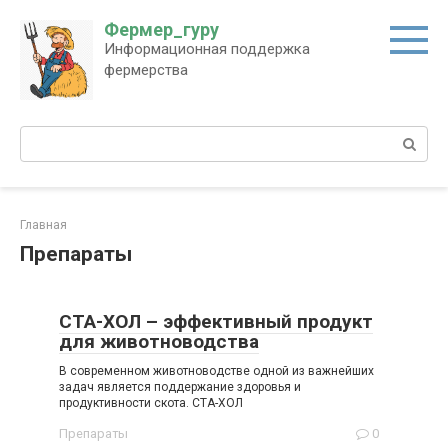
Перейти
Фермер_гуру
к
Информационная поддержка
контенту
фермерства
Поиск:
Главная
Препараты
СТА-ХОЛ – эффективный продукт
для животноводства
В современном животноводстве одной из важнейших
задач является поддержание здоровья и
продуктивности скота. СТА-ХОЛ
Препараты
0