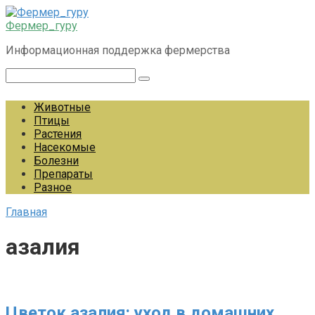
Перейти
к
Фермер_гуру
контенту
Информационная поддержка фермерства
Поиск:
Животные
Птицы
Растения
Насекомые
Болезни
Препараты
Разное
Главная
азалия
Цветок азалия: уход в домашних