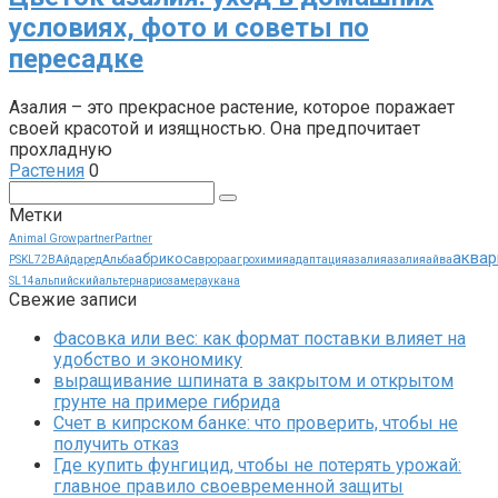
условиях, фото и советы по
пересадке
Азалия – это прекрасное растение, которое поражает
своей красотой и изящностью. Она предпочитает
прохладную
Растения
0
Поиск:
Метки
Animal Grow
partner
Partner
аквар
абрикос
PSKL72B
Айдаред
Альба
аврора
агрохимия
адаптация
азалия
азалия
айва
SL14
альпийский
альтернариоз
амераукана
Свежие записи
Фасовка или вес: как формат поставки влияет на
удобство и экономику
выращивание шпината в закрытом и открытом
грунте на примере гибрида
Счет в кипрском банке: что проверить, чтобы не
получить отказ
Где купить фунгицид, чтобы не потерять урожай:
главное правило своевременной защиты