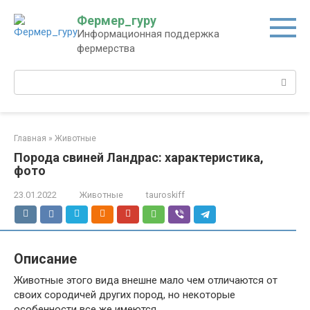
Перейти
Фермер_гуру
к
Информационная поддержка
контенту
фермерства
Поиск:
Главная
»
Животные
Порода свиней Ландрас: характеристика,
фото
23.01.2022
Животные
tauroskiff
Описание
Животные этого вида внешне мало чем отличаются от
своих сородичей других пород, но некоторые
особенности все же имеются.