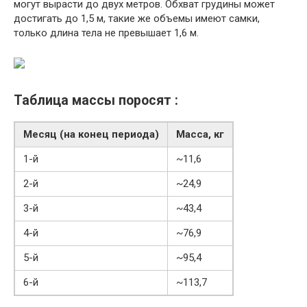
могут вырасти до двух метров. Обхват грудины может
достигать до 1,5 м, такие же объемы имеют самки,
только длина тела не превышает 1,6 м.
Таблица массы поросят :
Месяц (на конец периода)
Масса, кг
1-й
~11,6
2-й
~24,9
3-й
~43,4
4-й
~76,9
5-й
~95,4
6-й
~113,7