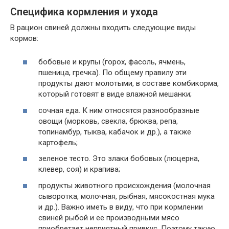
Специфика кормления и ухода
В рацион свиней должны входить следующие виды
кормов:
бобовые и крупы (горох, фасоль, ячмень,
пшеница, гречка). По общему правилу эти
продукты дают молотыми, в составе комбикорма,
который готовят в виде влажной мешанки;
сочная еда. К ним относятся разнообразные
овощи (морковь, свекла, брюква, репа,
топинамбур, тыква, кабачок и др.), а также
картофель;
зеленое тесто. Это злаки бобовых (люцерна,
клевер, соя) и крапива;
продукты животного происхождения (молочная
сыворотка, молочная, рыбная, мясокостная мука
и др.). Важно иметь в виду, что при кормлении
свиней рыбой и ее производными мясо
приобретает неприятный привкус. Поэтому такую ​​