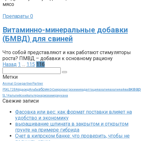
мясо
Препараты
0
Витаминно-минеральные добавки
(БМВД) для свиней
Что собой представляют и как работают стимуляторы
роста? ПМВД – добавки к основному рациону
Пагинация
Назад
1
…
115
116
записей
Поиск:
Метки
Animal Grow
partner
Partner
аквар
абрикос
PSKL72B
Айдаред
Альба
аврора
агрохимия
адаптация
азалия
азалия
айва
SL14
альпийский
альтернариоз
амераукана
Свежие записи
Фасовка или вес: как формат поставки влияет на
удобство и экономику
выращивание шпината в закрытом и открытом
грунте на примере гибрида
Счет в кипрском банке: что проверить, чтобы не