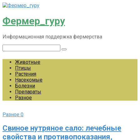
Перейти
к
контенту
Фермер_гуру
Информационная поддержка фермерства
Поиск:
Животные
Птицы
Растения
Насекомые
Болезни
Препараты
Разное
Разное
0
Свиное нутряное сало: лечебные
свойства и противопоказания,