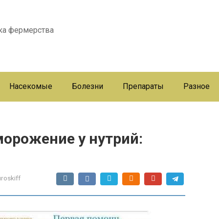
ка фермерства
Насекомые
Болезни
Препараты
Разное
морожение у нутрий:
uroskiff