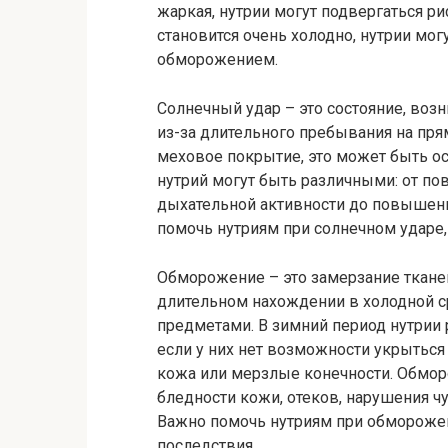
жаркая, нутрии могут подвергаться ри
становится очень холодно, нутрии мог
обморожением.
Солнечный удар – это состояние, воз
из-за длительного пребывания на прям
меховое покрытие, это может быть ос
нутрий могут быть различными: от п
дыхательной активности до повышенн
помочь нутриям при солнечном ударе
Обморожение – это замерзание ткане
длительном нахождении в холодной с
предметами. В зимний период нутрии
если у них нет возможности укрыться 
кожа или мерзлые конечности. Обмор
бледности кожи, отеков, нарушения ч
Важно помочь нутриям при обморожен
последствия.