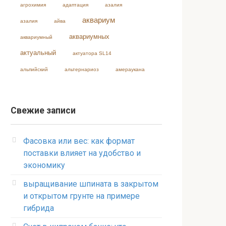
агрохимия
адаптация
азалия
аквариум
азалия
айва
аквариумных
аквариумный
актуальный
актуатора SL14
альпийский
альтернариоз
амераукана
Свежие записи
Фасовка или вес: как формат
поставки влияет на удобство и
экономику
выращивание шпината в закрытом
и открытом грунте на примере
гибрида