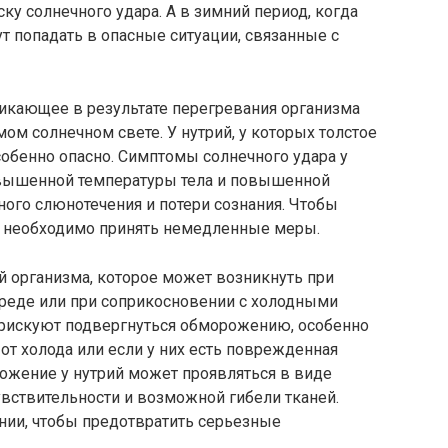
ску солнечного удара. А в зимний период, когда
ут попадать в опасные ситуации, связанные с
никающее в результате перегревания организма
ом солнечном свете. У нутрий, у которых толстое
обенно опасно. Симптомы солнечного удара у
овышенной температуры тела и повышенной
ого слюнотечения и потери сознания. Чтобы
, необходимо принять немедленные меры.
й организма, которое может возникнуть при
реде или при соприкосновении с холодными
 рискуют подвергнуться обморожению, особенно
от холода или если у них есть поврежденная
ожение у нутрий может проявляться в виде
увствительности и возможной гибели тканей.
ии, чтобы предотвратить серьезные