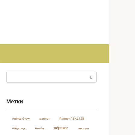
Поиск:
Метки
Animal Grow
partner
Partner PSKL72B
абрикос
Айдаред
Альба
аврора