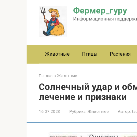
Перейти
Фермер_гуру
к
контенту
Информационная поддерж
Животные
Птицы
Растения
Главная
»
Животные
Солнечный удар и об
лечение и признаки
16.07.2023
Рубрика:
Животные
Автор:
ta