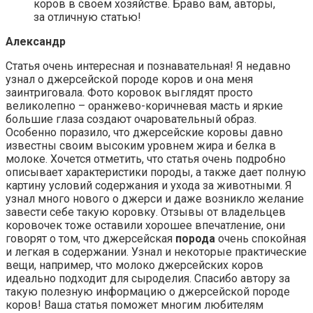
коров в своем хозяйстве. Браво вам, авторы,
за отличную статью!
Александр
Статья очень интересная и познавательная! Я недавно
узнал о джерсейской породе коров и она меня
заинтриговала. Фото коровок выглядят просто
великолепно – оранжево-коричневая масть и яркие
большие глаза создают очаровательный образ.
Особенно поразило, что джерсейские коровы давно
известны своим высоким уровнем жира и белка в
молоке. Хочется отметить, что статья очень подробно
описывает характеристики породы, а также дает полную
картину условий содержания и ухода за животными. Я
узнал много нового о джерси и даже возникло желание
завести себе такую коровку. Отзывы от владельцев
коровочек тоже оставили хорошее впечатление, они
говорят о том, что джерсейская
порода
очень спокойная
и легкая в содержании. Узнал и некоторые практические
вещи, например, что молоко джерсейских коров
идеально подходит для сыроделия. Спасибо автору за
такую полезную информацию о джерсейской породе
коров! Ваша статья поможет многим любителям