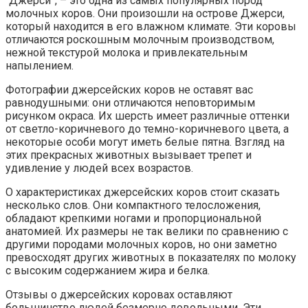
“Джерси”, – это одна из самых популярных пород
молочных коров. Они произошли на острове Джерси,
который находится в его влажном климате. Эти коровы
отличаются роскошным молочным производством,
нежной текстурой молока и привлекательным
напылением.
Фотографии джерсейских коров не оставят вас
равнодушными: они отличаются неповторимым
рисунком окраса. Их шерсть имеет различные оттенки
от светло-коричневого до темно-коричневого цвета, а
некоторые особи могут иметь белые пятна. Взгляд на
этих прекрасных животных вызывает трепет и
удивление у людей всех возрастов.
О характеристиках джерсейских коров стоит сказать
несколько слов. Они компактного телосложения,
обладают крепкими ногами и пропорциональной
анатомией. Их размеры не так велики по сравнению с
другими породами молочных коров, но они заметно
превосходят других животных в показателях по молоку
с высоким содержанием жира и белка.
Отзывы о джерсейских коровах оставляют
большинство людей безмерно довольными. Эти