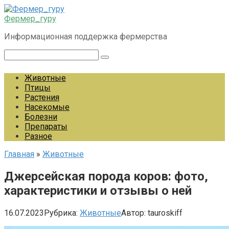
Перейти
к
Фермер_гуру
контенту
Информационная поддержка фермерства
Поиск:
Животные
Птицы
Растения
Насекомые
Болезни
Препараты
Разное
Главная
»
Животные
Джерсейская порода коров: фото,
характеристики и отзывы о ней
16.07.2023
Рубрика:
Животные
Автор:
tauroskiff