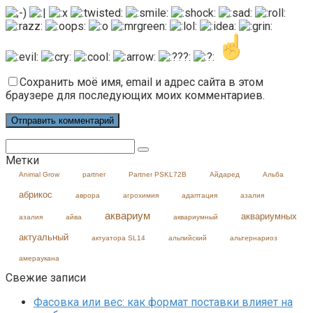
Сохранить моё имя, email и адрес сайта в этом
браузере для последующих моих комментариев.
Поиск:
Метки
Animal Grow
partner
Partner PSKL72B
Айдаред
Альба
абрикос
аврора
агрохимия
адаптация
азалия
аквариум
аквариумных
азалия
айва
аквариумный
актуальный
актуатора SL14
альпийский
альтернариоз
амераукана
Свежие записи
Фасовка или вес: как формат поставки влияет на