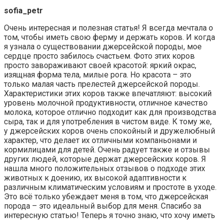
sofia_petr
Очень интересная и полезная статья! Я всегда мечтала о
том, чтобы иметь свою ферму и держать коров. И когда
я узнала о существовании джерсейской породы, мое
сердце просто забилось счастьем. Фото этих коров
просто завораживают своей красотой: яркий окрас,
изящная форма тела, милые рога. Но красота – это
только малая часть прелестей джерсейской породы.
Характеристики этих коров также впечатляют: высокий
уровень молочной продуктивности, отличное качество
молока, которое отлично подходит как для производства
сыра, так и для употребления в чистом виде. К тому же,
у джерсейских коров очень спокойный и дружелюбный
характер, что делает их отличными компаньонами и
кормилицами для детей. Очень радует также и отзывы
других людей, которые держат джерсейских коров. Я
нашла много положительных отзывов о подходе этих
животных к доению, их высокой адаптивности к
различным климатическим условиям и простоте в уходе.
Это всё только убеждает меня в том, что джерсейская
порода – это идеальный выбор для меня. Спасибо за
интересную статью! Теперь я точно знаю, что хочу иметь