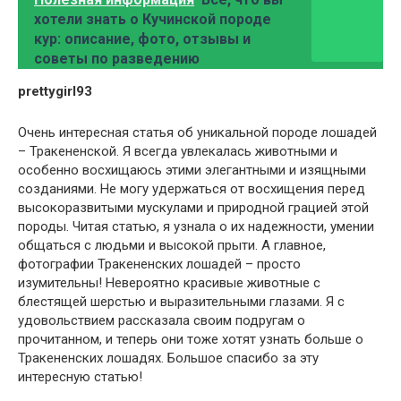
хотели знать о Кучинской породе
кур: описание, фото, отзывы и
советы по разведению
prettygirl93
Очень интересная статья об уникальной породе лошадей
– Тракененской. Я всегда увлекалась животными и
особенно восхищаюсь этими элегантными и изящными
созданиями. Не могу удержаться от восхищения перед
высокоразвитыми мускулами и природной грацией этой
породы. Читая статью, я узнала о их надежности, умении
общаться с людьми и высокой прыти. А главное,
фотографии Тракененских лошадей – просто
изумительны! Невероятно красивые животные с
блестящей шерстью и выразительными глазами. Я с
удовольствием рассказала своим подругам о
прочитанном, и теперь они тоже хотят узнать больше о
Тракененских лошадях. Большое спасибо за эту
интересную статью!