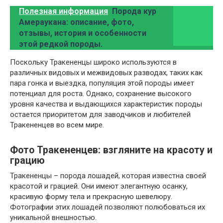
Полезная информация
Порода кур
Амераукана: описание, фото,
отзывы, история и особенности
этой редкой породы.
Поскольку Тракененцы широко используются в
различных видовых и межвидовых разводах, таких как
пара гонка и выездка, популяция этой породы имеет
потенциал для роста. Однако, сохранение высокого
уровня качества и выдающихся характеристик породы
остается приоритетом для заводчиков и любителей
Тракененцев во всем мире.
Фото Тракененцев: взгляните на красоту и
грацию
Тракененцы – порода лошадей, которая известна своей
красотой и грацией. Они имеют элегантную осанку,
красивую форму тела и прекрасную шевелюру.
Фотографии этих лошадей позволяют полюбоваться их
уникальной внешностью.