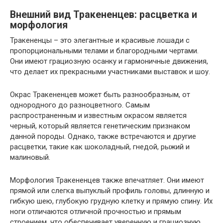
Внешний вид Тракененцев: расцветка и
морфология
Тракененцы – это элегантные и красивые лошади с
пропорциональными телами и благородными чертами.
Они имеют грациозную осанку и гармоничные движения,
что делает их прекрасными участниками выставок и шоу.
Окрас Тракененцев может быть разнообразным, от
однородного до разноцветного. Самым
распространенным и известным окрасом является
черный, который является генетическим признаком
данной породы. Однако, также встречаются и другие
расцветки, такие как шоколадный, гнедой, рыжий и
малиновый.
Морфология Тракененцев также впечатляет. Они имеют
прямой или слегка выпуклый профиль головы, длинную и
гибкую шею, глубокую грудную клетку и прямую спину. Их
ноги отличаются отличной прочностью и прямым
строением, что обеспечивает уверенную и грациозную