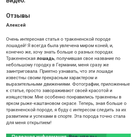
Видео:
Отзывы
Алексей
Очень интересная статья о тракененской породе
лошадей! Я всегда была увлечена миром коней, и,
конечно же, хочу знать больше о разных породах.
Тракененская
лошадь
, получившая свое название по
небольшому городку в Германии, меня сразу же
заинтриговала. Приятно узнавать, что эти лошади
известны своим прекрасным характером и
выразительными движениями. Фотографии, приложенные
к статье, просто завораживают своей красотой и
изяществом. Мне особенно понравились тракенены в
ярком рыже-каштановом окрасе. Теперь, зная больше о
тракененской породе, я буду с интересом следить за их
развитием и успехами в спорте. Эта порода точно стала
для меня открытием!
Полезная информация
Все, что вы