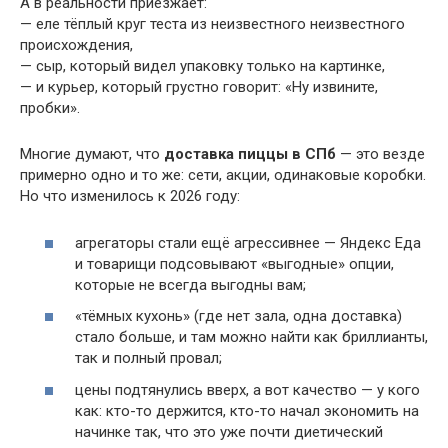
А в реальности приезжает:
— еле тёплый круг теста из неизвестного неизвестного
происхождения,
— сыр, который видел упаковку только на картинке,
— и курьер, который грустно говорит: «Ну извините,
пробки».
Многие думают, что
доставка пиццы в СПб
— это везде
примерно одно и то же: сети, акции, одинаковые коробки.
Но что изменилось к 2026 году:
агрегаторы стали ещё агрессивнее — Яндекс Еда
и товарищи подсовывают «выгодные» опции,
которые не всегда выгодны вам;
«тёмных кухонь» (где нет зала, одна доставка)
стало больше, и там можно найти как бриллианты,
так и полный провал;
цены подтянулись вверх, а вот качество — у кого
как: кто-то держится, кто-то начал экономить на
начинке так, что это уже почти диетический