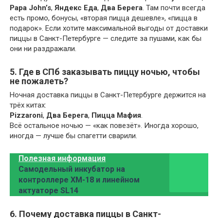
Papa John’s
,
Яндекс Еда
,
Два Берега
. Там почти всегда
есть промо, бонусы, «вторая пицца дешевле», «пицца в
подарок». Если хотите максимальной выгоды от доставки
пиццы в Санкт-Петербурге — следите за пушами, как бы
они ни раздражали.
5. Где в СПб заказывать пиццу ночью, чтобы
не пожалеть?
Ночная доставка пиццы в Санкт-Петербурге держится на
трёх китах:
Pizzaroni
,
Два Берега
,
Пицца Мафия
.
Всё остальное ночью — «как повезёт». Иногда хорошо,
иногда — лучше бы спагетти сварили.
Полезная информация
Самодельный инкубатор на
контроллере XM-18 и линейном
актуаторе SL14
6. Почему доставка пиццы в Санкт-