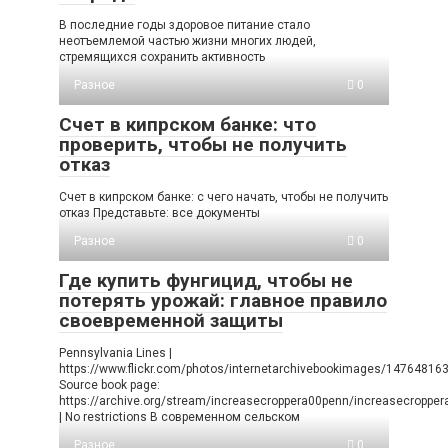
В последние годы здоровое питание стало
неотъемлемой частью жизни многих людей,
стремящихся сохранить активность
Разное
0
Счет в кипрском банке: что
проверить, чтобы не получить
отказ
Счет в кипрском банке: с чего начать, чтобы не получить
отказ Представьте: все документы
Разное
0
Где купить фунгицид, чтобы не
потерять урожай: главное правило
своевременной защиты
Pennsylvania Lines |
https://www.flickr.com/photos/internetarchivebookimages/14764816
Source book page:
https://archive.org/stream/increasecroppera00penn/increasecropp
| No restrictions В современном сельском
Разное
0