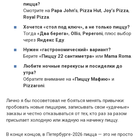
пицца?
Смотрите на
Papa John’s
,
Pizza Hut
,
Joy’s Pizza
,
Royal Pizza
.
Хочется «стол под ключ», а не только пиццу?
Тогда
«Два берега»
,
Ollis
,
Peperoni
, плюс выбор
через
Яндекс Еду
.
Нужен «гастрономический» вариант?
Берите
«Пиццу 22 сантиметра»
или
Mama Roma
.
Любите ночные перекусы и посиделки до
утра?
Обратите внимание на
«Пиццу Мафию»
и
Pizzaroni
.
Лично я бы посоветовал не бояться менять привычки:
пробовать новые пиццерии, записывать свои «удачные»
заказы и честно отказываться от тех, кто раз за разом
присылает холодную или жадную на начинку пиццу.
В конце концов, в Петербурге-2026 пицца — это не просто