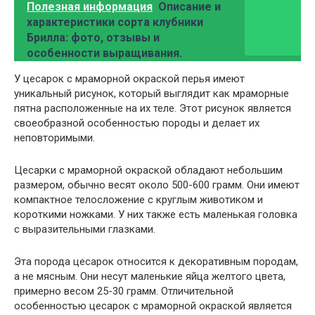
Полезная информация
Описание и
характеристики сорта клубники
Брилла: фото, отзывы и
особенности выращивания.
У цесарок с мраморной окраской перья имеют
уникальный рисунок, который выглядит как мраморные
пятна расположенные на их теле. Этот рисунок является
своеобразной особенностью породы и делает их
неповторимыми.
Цесарки с мраморной окраской обладают небольшим
размером, обычно весят около 500-600 грамм. Они имеют
компактное телосложение с круглым животиком и
короткими ножками. У них также есть маленькая головка
с выразительными глазками.
Эта порода цесарок относится к декоративным породам,
а не мясным. Они несут маленькие яйца желтого цвета,
примерно весом 25-30 грамм. Отличительной
особенностью цесарок с мраморной окраской является