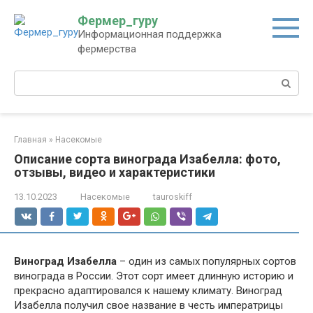
Перейти
Фермер_гуру
к
Информационная поддержка
контенту
фермерства
Поиск:
Главная
»
Насекомые
Описание сорта винограда Изабелла: фото,
отзывы, видео и характеристики
13.10.2023
Насекомые
tauroskiff
Виноград Изабелла
– один из самых популярных сортов
винограда в России. Этот сорт имеет длинную историю и
прекрасно адаптировался к нашему климату. Виноград
Изабелла получил свое название в честь императрицы