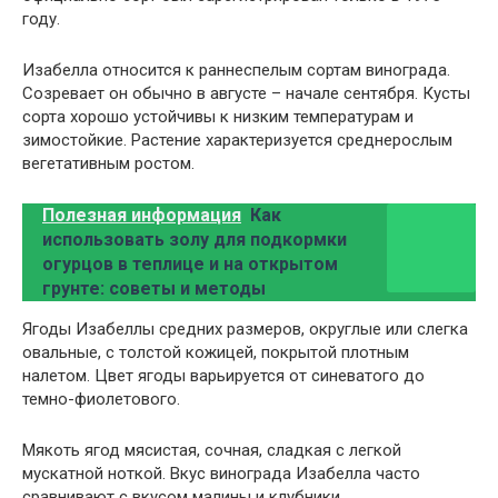
году.
Изабелла относится к раннеспелым сортам винограда.
Созревает он обычно в августе – начале сентября. Кусты
сорта хорошо устойчивы к низким температурам и
зимостойкие. Растение характеризуется среднерослым
вегетативным ростом.
Полезная информация
Как
использовать золу для подкормки
огурцов в теплице и на открытом
грунте: советы и методы
Ягоды Изабеллы средних размеров, округлые или слегка
овальные, с толстой кожицей, покрытой плотным
налетом. Цвет ягоды варьируется от синеватого до
темно-фиолетового.
Мякоть ягод мясистая, сочная, сладкая с легкой
мускатной ноткой. Вкус винограда Изабелла часто
сравнивают с вкусом малины и клубники.