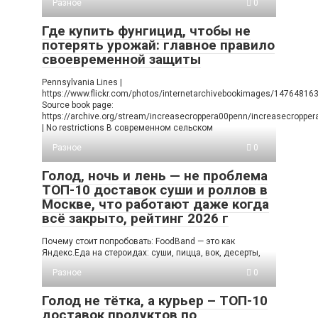
Разное
0
Где купить фунгицид, чтобы не
потерять урожай: главное правило
своевременной защиты
Pennsylvania Lines |
https://www.flickr.com/photos/internetarchivebookimages/14764816
Source book page:
https://archive.org/stream/increasecroppera00penn/increasecropp
| No restrictions В современном сельском
Разное
0
Голод, ночь и лень — не проблема
ТОП-10 доставок суши и роллов в
Москве, что работают даже когда
всё закрыто, рейтинг 2026 г
Почему стоит попробовать: FoodBand — это как
Яндекс.Еда на стероидах: суши, пицца, вок, десерты,
Разное
0
Голод не тётка, а курьер – ТОП-10
доставок продуктов по