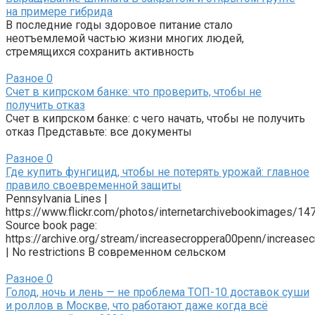
на примере гибрида
В последние годы здоровое питание стало
неотъемлемой частью жизни многих людей,
стремящихся сохранить активность
Разное
0
Счет в кипрском банке: что проверить, чтобы не
получить отказ
Счет в кипрском банке: с чего начать, чтобы не получить
отказ Представьте: все документы
Разное
0
Где купить фунгицид, чтобы не потерять урожай: главное
правило своевременной защиты
Pennsylvania Lines |
https://www.flickr.com/photos/internetarchivebookimages/1
Source book page:
https://archive.org/stream/increasecroppera00penn/increa
| No restrictions В современном сельском
Разное
0
Голод, ночь и лень — не проблема ТОП-10 доставок суши
и роллов в Москве, что работают даже когда всё