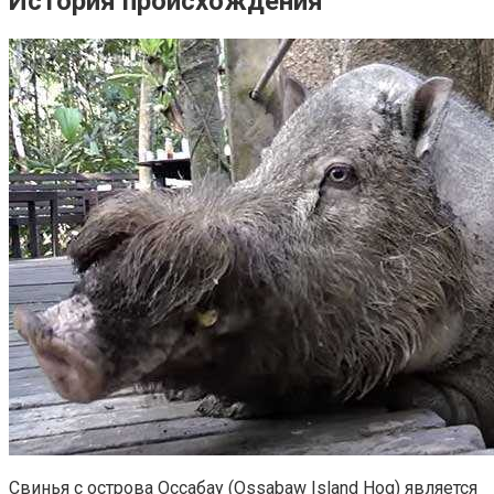
История происхождения
Свинья с острова Оссабау (Ossabaw Island Hog) является