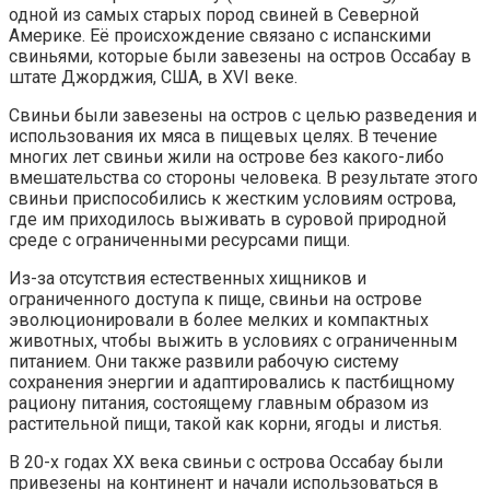
одной из самых старых пород свиней в Северной
Америке. Её происхождение связано с испанскими
свиньями, которые были завезены на остров Оссабау в
штате Джорджия, США, в XVI веке.
Свиньи были завезены на остров с целью разведения и
использования их мяса в пищевых целях. В течение
многих лет свиньи жили на острове без какого-либо
вмешательства со стороны человека. В результате этого
свиньи приспособились к жестким условиям острова,
где им приходилось выживать в суровой природной
среде с ограниченными ресурсами пищи.
Из-за отсутствия естественных хищников и
ограниченного доступа к пище, свиньи на острове
эволюционировали в более мелких и компактных
животных, чтобы выжить в условиях с ограниченным
питанием. Они также развили рабочую систему
сохранения энергии и адаптировались к пастбищному
рациону питания, состоящему главным образом из
растительной пищи, такой как корни, ягоды и листья.
В 20-х годах XX века свиньи с острова Оссабау были
привезены на континент и начали использоваться в