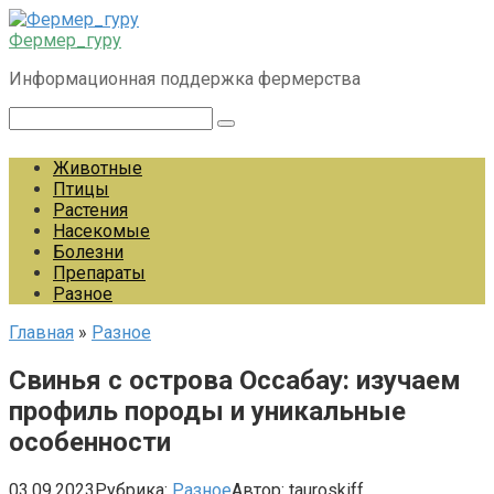
Перейти
к
Фермер_гуру
контенту
Информационная поддержка фермерства
Поиск:
Животные
Птицы
Растения
Насекомые
Болезни
Препараты
Разное
Главная
»
Разное
Свинья с острова Оссабау: изучаем
профиль породы и уникальные
особенности
03.09.2023
Рубрика:
Разное
Автор:
tauroskiff