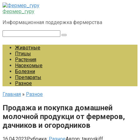
Перейти
к
Фермер_гуру
контенту
Информационная поддержка фермерства
Поиск:
Животные
Птицы
Растения
Насекомые
Болезни
Препараты
Разное
Главная
»
Разное
Продажа и покупка домашней
молочной продукци от фермеров,
дачников и огородников
16.04.2023
Рубрика:
Разное
Автор:
tauroskiff