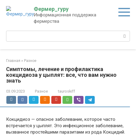
Перейти
Фермер_гуру
к
Информационная поддержка
контенту
фермерства
Поиск:
Главная
»
Разное
Симптомы, лечение и профилактика
кокцидиоза у цыплят: все, что вам нужно
знать
03.09.2023
Разное
tauroskiff
Кокцидиоз — опасное заболевание, которое часто
встречается у цыплят. Это инфекционное заболевание,
вызванное простейшими паразитами из рода Кокцидий.