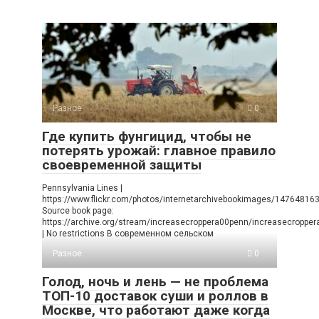
Разное
0
Где купить фунгицид, чтобы не
потерять урожай: главное правило
своевременной защиты
Pennsylvania Lines |
https://www.flickr.com/photos/internetarchivebookimages/14764816
Source book page:
https://archive.org/stream/increasecroppera00penn/increasecropp
| No restrictions В современном сельском
Разное
0
Голод, ночь и лень — не проблема
ТОП-10 доставок суши и роллов в
Москве, что работают даже когда