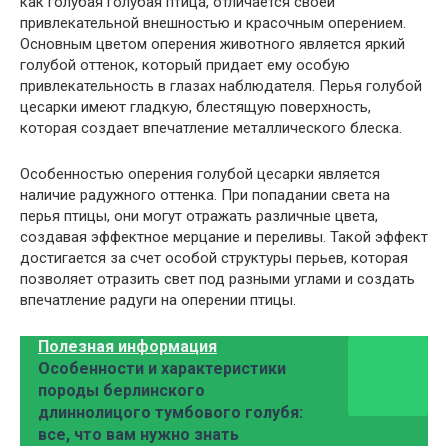
как голубая голубая птица, отличается своей
привлекательной внешностью и красочным оперением.
Основным цветом оперения животного является яркий
голубой оттенок, который придает ему особую
привлекательность в глазах наблюдателя. Перья голубой
цесарки имеют гладкую, блестящую поверхность,
которая создает впечатление металлического блеска.
Особенностью оперения голубой цесарки является
наличие радужного оттенка. При попадании света на
перья птицы, они могут отражать различные цвета,
создавая эффектное мерцание и переливы. Такой эффект
достигается за счет особой структуры перьев, которая
позволяет отразить свет под разными углами и создать
впечатление радуги на оперении птицы.
Полезная информация
Особенности и характеристики
породы берлинского
длиннолицого тумбового голубя:
все, что вам нужно знать