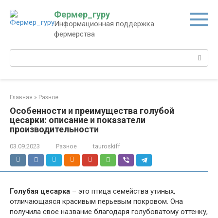
Перейти
Фермер_гуру
к
Информационная поддержка
контенту
фермерства
Поиск:
Главная
»
Разное
Особенности и преимущества голубой
цесарки: описание и показатели
производительности
03.09.2023
Разное
tauroskiff
Голубая цесарка
– это птица семейства утиных,
отличающаяся красивым перьевым покровом. Она
получила свое название благодаря голубоватому оттенку,