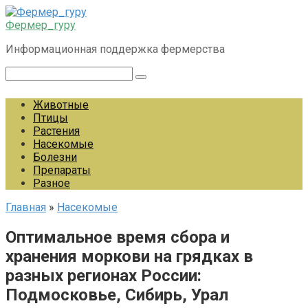
Перейти
к
Фермер_гуру
контенту
Информационная поддержка фермерства
Поиск:
Животные
Птицы
Растения
Насекомые
Болезни
Препараты
Разное
Главная
»
Насекомые
Оптимальное время сбора и
хранения моркови на грядках в
разных регионах России:
Подмосковье, Сибирь, Урал