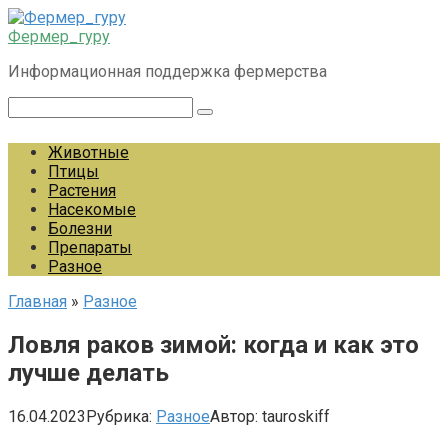
Перейти
к
Фермер_гуру
контенту
Информационная поддержка фермерства
Поиск:
Животные
Птицы
Растения
Насекомые
Болезни
Препараты
Разное
Главная
»
Разное
Ловля раков зимой: когда и как это
лучше делать
16.04.2023
Рубрика:
Разное
Автор:
tauroskiff