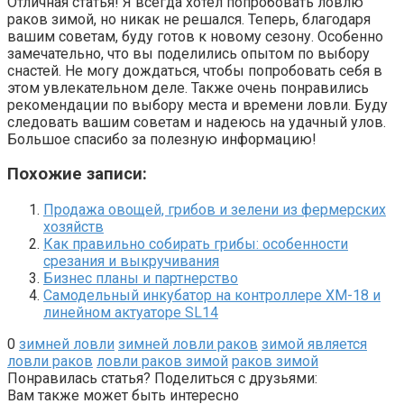
Отличная статья! Я всегда хотел попробовать ловлю
раков зимой, но никак не решался. Теперь, благодаря
вашим советам, буду готов к новому сезону. Особенно
замечательно, что вы поделились опытом по выбору
снастей. Не могу дождаться, чтобы попробовать себя в
этом увлекательном деле. Также очень понравились
рекомендации по выбору места и времени ловли. Буду
следовать вашим советам и надеюсь на удачный улов.
Большое спасибо за полезную информацию!
Похожие записи:
Продажа овощей, грибов и зелени из фермерских
хозяйств
Как правильно собирать грибы: особенности
срезания и выкручивания
Бизнес планы и партнерство
Самодельный инкубатор на контроллере XM-18 и
линейном актуаторе SL14
0
зимней ловли
зимней ловли раков
зимой является
ловли раков
ловли раков зимой
раков зимой
Понравилась статья? Поделиться с друзьями:
Вам также может быть интересно