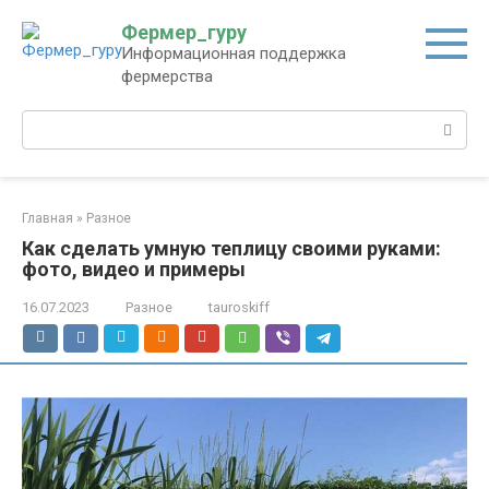
Перейти
Фермер_гуру
к
Информационная поддержка
контенту
фермерства
Поиск:
Главная
»
Разное
Как сделать умную теплицу своими руками:
фото, видео и примеры
16.07.2023
Разное
tauroskiff