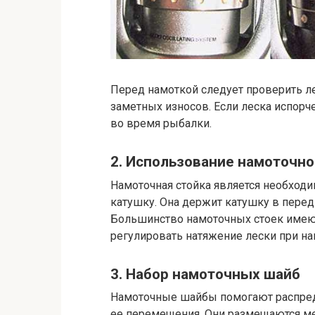
Перед намоткой следует проверить ле
заметных износов. Если леска испорч
во время рыбалки.
2. Использование намоточно
Намоточная стойка является необход
катушку. Она держит катушку в перед
Большинство намоточных стоек имею
регулировать натяжение лески при на
3. Набор намоточных шайб
Намоточные шайбы помогают распред
ее перемещения. Они размещаются ме