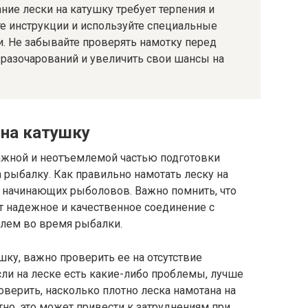
ние лески на катушку требует терпения и
те инструкции и используйте специальные
. Не забывайте проверять намотку перед
разочарований и увеличить свои шансы на
 на катушку
важной и неотъемлемой частью подготовки
рыбалку. Как правильно намотать леску на
х начинающих рыболовов. Важно помнить, что
т надежное и качественное соединение с
лем во время рыбалки.
шку, важно проверить ее на отсутствие
сли на леске есть какие-либо проблемы, лучше
оверить, насколько плотно леска намотана на
тно, это может привести к затруднениям при