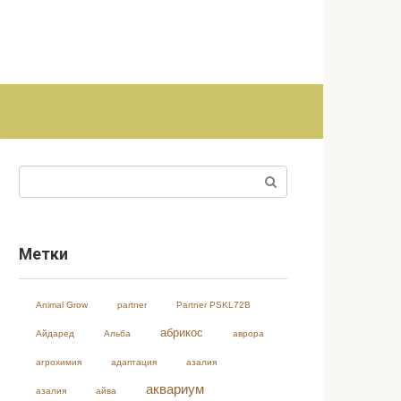
Поиск:
Метки
Animal Grow
partner
Partner PSKL72B
абрикос
Айдаред
Альба
аврора
агрохимия
адаптация
азалия
аквариум
азалия
айва