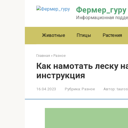
Перейти
Фермер_гуру
к
контенту
Информационная подд
Животные
Птицы
Растения
Главная
»
Разное
Как намотать леску н
инструкция
16.04.2023
Рубрика:
Разное
Автор:
tauros