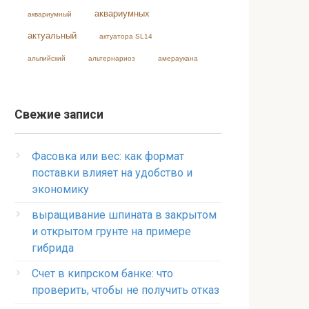
аквариумных
аквариумный
актуальный
актуатора SL14
альпийский
альтернариоз
амераукана
Свежие записи
Фасовка или вес: как формат
поставки влияет на удобство и
экономику
выращивание шпината в закрытом
и открытом грунте на примере
гибрида
Счет в кипрском банке: что
проверить, чтобы не получить отказ