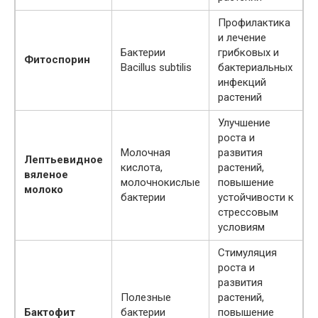
Профилактика
и лечение
Бактерии
грибковых и
Фитоспорин
Bacillus subtilis
бактериальных
инфекций
растений
Улучшение
роста и
Молочная
развития
Лептьевидное
кислота,
растений,
вяленое
молочнокислые
повышение
молоко
бактерии
устойчивости к
стрессовым
условиям
Стимуляция
роста и
развития
Полезные
растений,
Бактофит
бактерии
повышение