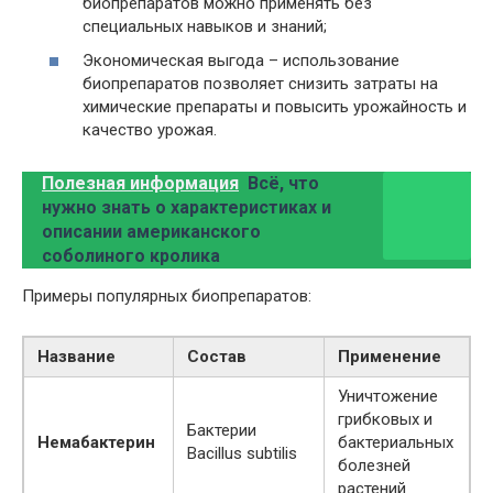
биопрепаратов можно применять без
специальных навыков и знаний;
Экономическая выгода – использование
биопрепаратов позволяет снизить затраты на
химические препараты и повысить урожайность и
качество урожая.
Полезная информация
Всё, что
нужно знать о характеристиках и
описании американского
соболиного кролика
Примеры популярных биопрепаратов:
Название
Состав
Применение
Уничтожение
грибковых и
Бактерии
Немабактерин
бактериальных
Bacillus subtilis
болезней
растений