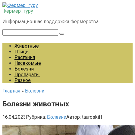
Перейти
к
Фермер_гуру
контенту
Информационная поддержка фермерства
Поиск:
Животные
Птицы
Растения
Насекомые
Болезни
Препараты
Разное
Главная
»
Болезни
Болезни животных
16.04.2023
Рубрика:
Болезни
Автор:
tauroskiff