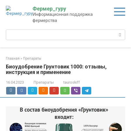
Перейти
Фермер_гуру
к
Информационная поддержка
контенту
фермерства
Поиск:
Главная
»
Препараты
Биоудобрение Грунтовик 1000: отзывы,
инструкция и применение
16.04.2023
Препараты
tauroskiff