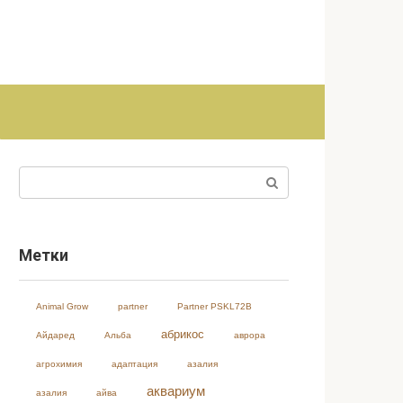
Поиск:
Метки
Animal Grow
partner
Partner PSKL72B
абрикос
Айдаред
Альба
аврора
агрохимия
адаптация
азалия
аквариум
азалия
айва