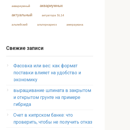
аквариумных
аквариумный
актуальный
актуатора SL14
альпийский
альтернариоз
амераукана
Свежие записи
Фасовка или вес: как формат
поставки влияет на удобство и
экономику
выращивание шпината в закрытом
и открытом грунте на примере
гибрида
Счет в кипрском банке: что
проверить, чтобы не получить отказ