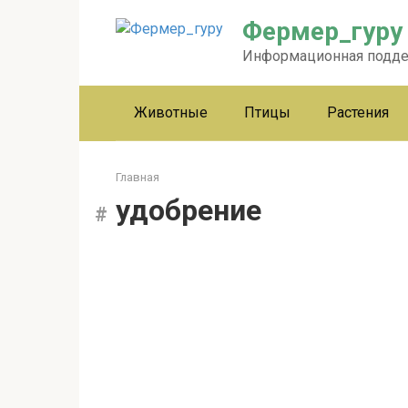
Перейти
Фермер_гуру
к
контенту
Информационная подд
Животные
Птицы
Растения
Главная
удобрение