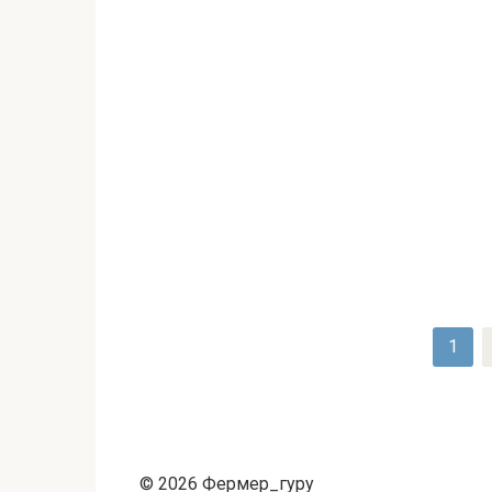
Пагинация
1
записей
© 2026 Фермер_гуру