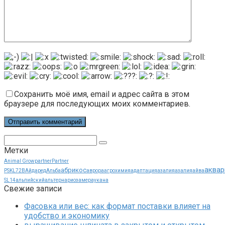
Сохранить моё имя, email и адрес сайта в этом
браузере для последующих моих комментариев.
Поиск:
Метки
Animal Grow
partner
Partner
аквар
абрикос
PSKL72B
Айдаред
Альба
аврора
агрохимия
адаптация
азалия
азалия
айва
SL14
альпийский
альтернариоз
амераукана
Свежие записи
Фасовка или вес: как формат поставки влияет на
удобство и экономику