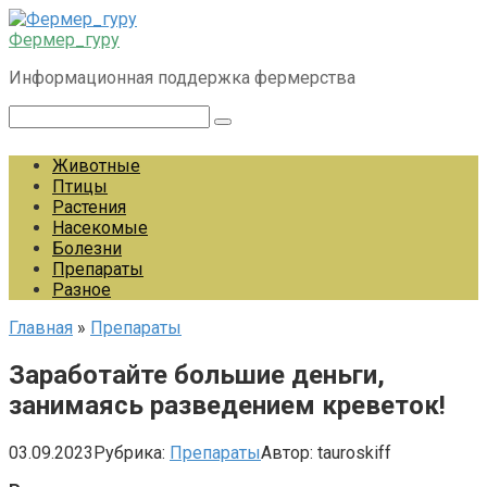
Перейти
к
Фермер_гуру
контенту
Информационная поддержка фермерства
Поиск:
Животные
Птицы
Растения
Насекомые
Болезни
Препараты
Разное
Главная
»
Препараты
Заработайте большие деньги,
занимаясь разведением креветок!
03.09.2023
Рубрика:
Препараты
Автор:
tauroskiff