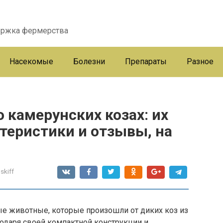
ержка фермерства
Насекомые
Болезни
Препараты
Разное
о камерунских козах: их
ктеристики и отзывы, на
skiff
ые животные, которые произошли от диких коз из
годаря своей компактной конструкции и