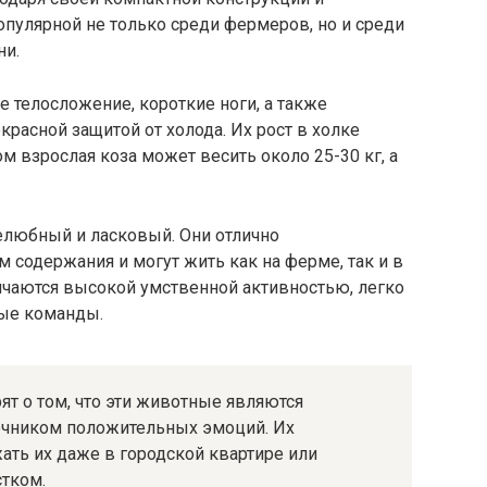
пулярной не только среди фермеров, но и среди
ни.
 телосложение, короткие ноги, а также
расной защитой от холода. Их рост в холке
ом взрослая коза может весить около 25-30 кг, а
любный и ласковый. Они отлично
содержания и могут жить как на ферме, так и в
ичаются высокой умственной активностью, легко
ные команды.
ят о том, что эти животные являются
очником положительных эмоций. Их
ть их даже в городской квартире или
тком.