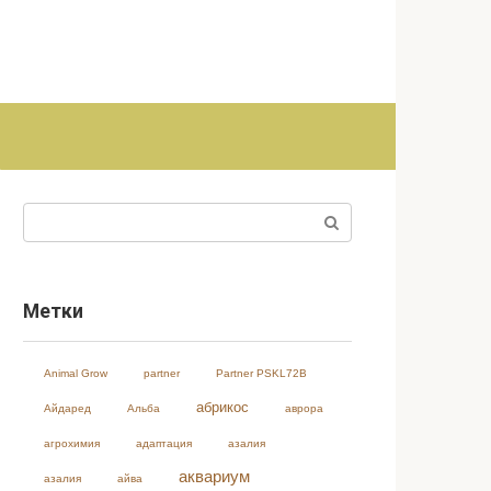
Поиск:
Метки
Animal Grow
partner
Partner PSKL72B
абрикос
Айдаред
Альба
аврора
агрохимия
адаптация
азалия
аквариум
азалия
айва