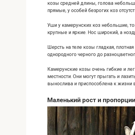
козы средней длины, голова небольш
прямые, у особей безрогих коз отсутс
Уши у камерунских коз небольшие, то
крупные и яркие. Нос широкий, а ноз
Шерсть на теле козы гладкая, плотна
однородного черного до разноцветног
Камерунские козы очень гибкие и лег
местности. Они могут прыгать и лазит
вынослива и приспособлена к жизни в
Маленький рост и пропорции