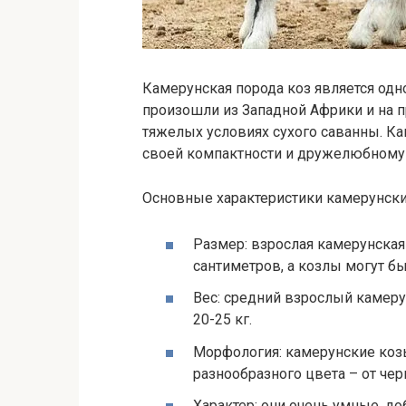
Камерунская порода коз является одн
произошли из Западной Африки и на 
тяжелых условиях сухого саванны. К
своей компактности и дружелюбному 
Основные характеристики камерунски
Размер: взрослая камерунская
сантиметров, а козлы могут б
Вес: средний взрослый камерун
20-25 кг.
Морфология: камерунские коз
разнообразного цвета – от чер
Характер: они очень умные, д