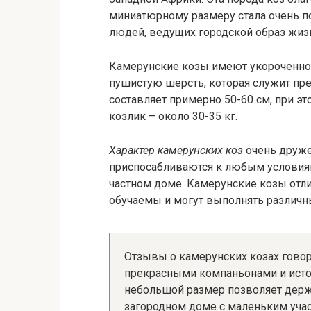
миниатюрному размеру стала очень по
людей, ведущих городской образ жиз
Камерунские козы имеют укороченное
пушистую шерсть, которая служит прек
составляет примерно 50-60 см, при эт
козлик – около 30-35 кг.
Характер камерунских коз
очень друже
приспосабливаются к любым условиям 
частном доме. Камерунские козы отл
обучаемы и могут выполнять различ
Отзывы о камерунских козах говор
прекрасными компаньонами и ист
небольшой размер позволяет держа
загородном доме с маленьким учас