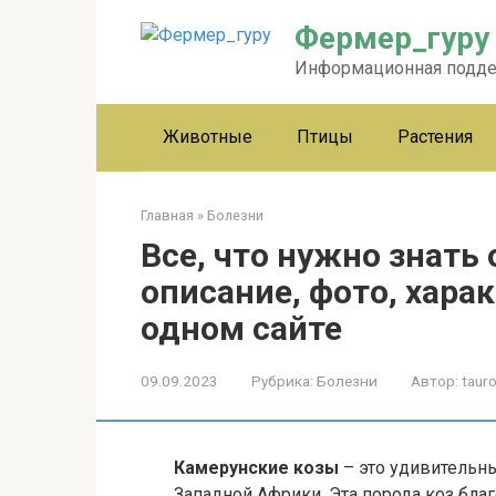
Перейти
Фермер_гуру
к
контенту
Информационная подд
Животные
Птицы
Растения
Главная
»
Болезни
Все, что нужно знать 
описание, фото, хара
одном сайте
09.09.2023
Рубрика:
Болезни
Автор:
tauro
Камерунские козы
– это удивительн
Западной Африки. Эта порода коз бла