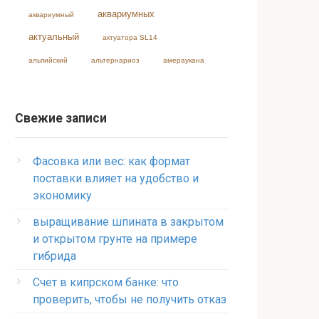
аквариумных
аквариумный
актуальный
актуатора SL14
альпийский
альтернариоз
амераукана
Свежие записи
Фасовка или вес: как формат
поставки влияет на удобство и
экономику
выращивание шпината в закрытом
и открытом грунте на примере
гибрида
Счет в кипрском банке: что
проверить, чтобы не получить отказ