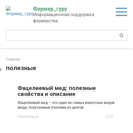
Перейти
Фермер_гуру
к
Информационная поддержка
контенту
фермерства
Поиск:
Главная
полезные
Фацелиевый мед: полезные
свойства и описание
Фацелиевый мед – это один из самых известных видов
меда, получаемый пчелами из цветов
Насекомые
0