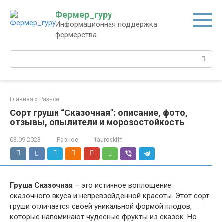
Перейти
Фермер_гуру
к
Информационная поддержка
контенту
фермерства
Поиск:
Главная
»
Разное
Сорт груши “Сказочная”: описание, фото,
отзывы, опылители и морозостойкость
03.09.2023
Разное
tauroskiff
Груша Сказочная
– это истинное воплощение
сказочного вкуса и непревзойденной красоты. Этот сорт
груши отличается своей уникальной формой плодов,
которые напоминают чудесные фрукты из сказок. Но