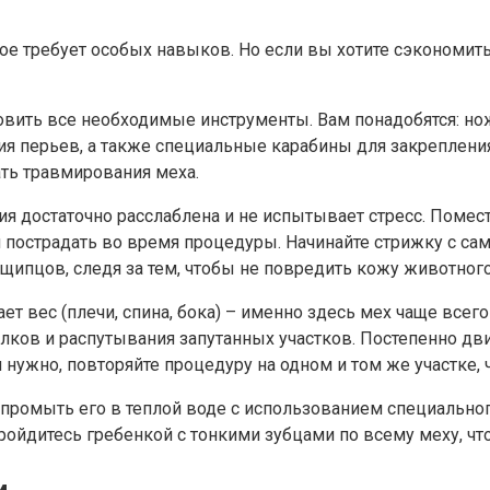
ое требует особых навыков. Но если вы хотите сэкономить
товить все необходимые инструменты. Вам понадобятся: но
ия перьев, а также специальные карабины для закрепления
ть травмирования меха.
трия достаточно расслаблена и не испытывает стресс. Поме
 пострадать во время процедуры. Начинайте стрижку с сам
ипцов, следя за тем, чтобы не повредить кожу животного
ет вес (плечи, спина, бока) – именно здесь мех чаще всег
лков и распутывания запутанных участков. Постепенно дви
 нужно, повторяйте процедуру на одном и том же участке, 
о промыть его в теплой воде с использованием специально
ройдитесь гребенкой с тонкими зубцами по всему меху, чт
и