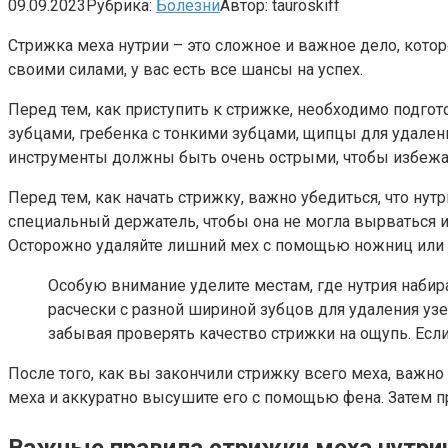
09.09.2023
Рубрика:
Болезни
Автор:
tauroskiff
Стрижка меха нутрии – это сложное и важное дело, котор
своими силами, у вас есть все шансы на успех.
Перед тем, как приступить к стрижке, необходимо подго
зубцами, гребенка с тонкими зубцами, щипцы для удален
инструменты должны быть очень острыми, чтобы избежа
Перед тем, как начать стрижку, важно убедиться, что ну
специальный держатель, чтобы она не могла вырваться и
Осторожно удаляйте лишний мех с помощью ножниц или щ
Особую внимание уделите местам, где нутрия набира
расчески с разной шириной зубцов для удаления узе
забывая проверять качество стрижки на ощупь. Если
После того, как вы закончили стрижку всего меха, важн
меха и аккуратно высушите его с помощью фена. Затем п
Важные правила стрижки меха нутри