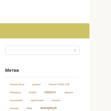
Поиск:
Метки
Animal Grow
partner
Partner PSKL72B
абрикос
Айдаред
Альба
аврора
агрохимия
адаптация
азалия
аквариум
азалия
айва