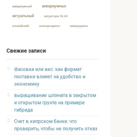
аквариумных
аквариумный
актуальный
актуатора SL14
альпийский
альтернариоз
амераукана
Свежие записи
Фасовка или вес: как формат
поставки влияет на удобство и
экономику
выращивание шпината в закрытом
и открытом грунте на примере
гибрида
Счет в кипрском банке: что
проверить, чтобы не получить отказ