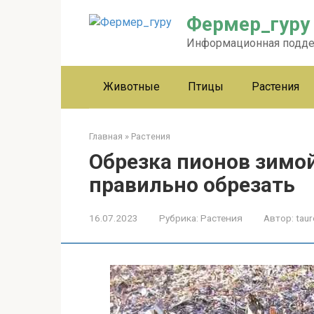
Перейти
Фермер_гуру
к
контенту
Информационная подд
Животные
Птицы
Растения
Главная
»
Растения
Обрезка пионов зимой
правильно обрезать
16.07.2023
Рубрика:
Растения
Автор:
taur