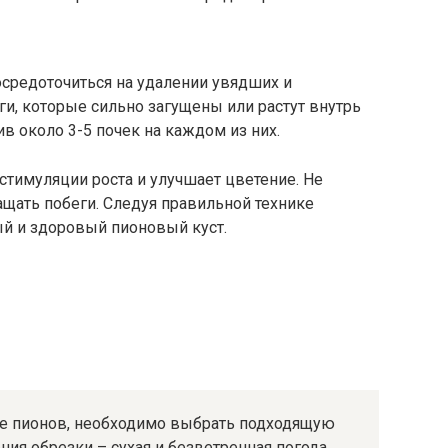
сосредоточиться на удалении увядших и
и, которые сильно загущены или растут внутрь
ив около 3-5 почек на каждом из них.
стимуляции роста и улучшает цветение. Не
ащать побеги. Следуя правильной технике
ый и здоровый пионовый куст.
ке пионов, необходимо выбрать подходящую
ия обрезки – сухая и безветренная погода.