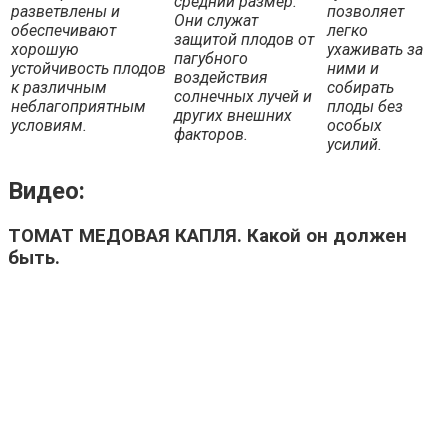
средний размер.
разветвлены и
позволяет
Они служат
обеспечивают
легко
защитой плодов от
хорошую
ухаживать за
пагубного
устойчивость плодов
ними и
воздействия
к различным
собирать
солнечных лучей и
неблагоприятным
плоды без
других внешних
условиям.
особых
факторов.
усилий.
Видео:
ТОМАТ МЕДОВАЯ КАПЛЯ. Какой он должен
быть.