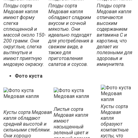
Плоды сорта
Плоды сорта
Плоды сорта
Медовая капля
Медовая капля
Медовая капля
имеют форму
обладают сладким
отличаются
слегка
вкусом и сочной
высоким
сплющенной и
мякотью. Они
содержанием
массой около 150-
идеально подходят
витамина C и
200 грамм. Они
для употребления в
каротина, что
округлые, слегка
свежем виде, а
делает их
вытянутые и
также для
полезными для
имеют приятную
приготовления
здоровья и
медовую окраску.
салатов и соусов.
иммунитета.
Фото куста
Кусты сорта
Листья сорта
Кусты сорта Медовая
Медовая
Медовая капля
капля обладают
капля
имеют
средней высотой и
образуют
насыщенный
сильными стеблями.
компактные
зеленый цвет и
Они хорошо
кусты, что