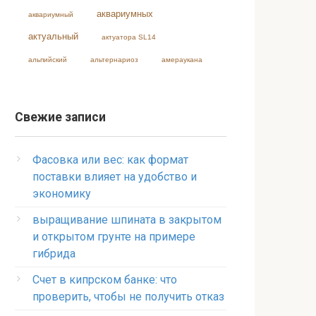
аквариумных
аквариумный
актуальный
актуатора SL14
альпийский
альтернариоз
амераукана
Свежие записи
Фасовка или вес: как формат
поставки влияет на удобство и
экономику
выращивание шпината в закрытом
и открытом грунте на примере
гибрида
Счет в кипрском банке: что
проверить, чтобы не получить отказ