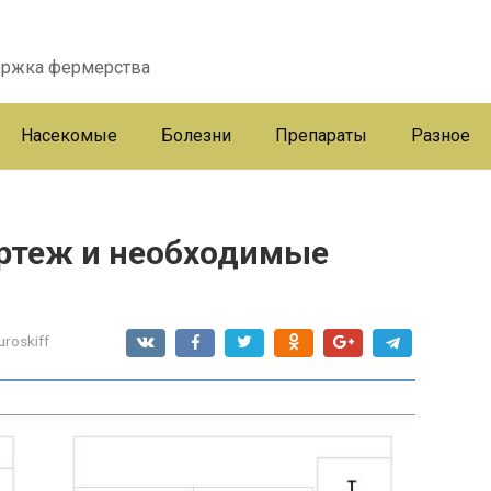
ержка фермерства
Насекомые
Болезни
Препараты
Разное
ертеж и необходимые
uroskiff