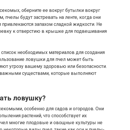
секомых, оберните ее вокруг бутылки вокруг
м, пчелы будут застревать на ленте, когда они
и привлекаются запахом сладкой жидкости. Не
еревку к отверстию в крышке для подвешивания
и список необходимых материалов для создания
пользование ловушки для пчел может быть
ляют угрозу вашему здоровью или безопасности.
я важными существами, которые выполняют
лать ловушку?
екомыми, особенно для садов и огородов. Они
ыления растений, что способствует их
чел многие плодовые и овощные культуры не
о некоторые виды пчел, такие как оси и пчелы-