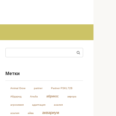
Поиск:
Метки
Animal Grow
partner
Partner PSKL72B
абрикос
Айдаред
Альба
аврора
агрохимия
адаптация
азалия
аквариум
азалия
айва