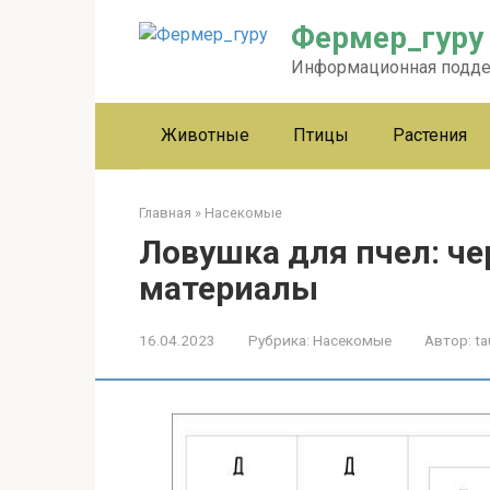
Перейти
Фермер_гуру
к
контенту
Информационная подд
Животные
Птицы
Растения
Главная
»
Насекомые
Ловушка для пчел: ч
материалы
16.04.2023
Рубрика:
Насекомые
Автор:
ta