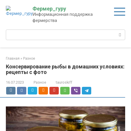
Перейти
Фермер_гуру
к
Информационная поддержка
контенту
фермерства
Поиск:
Главная
»
Разное
Консервирование рыбы в домашних условиях:
рецепты с фото
16.07.2023
Разное
tauroskiff