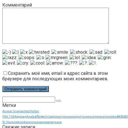
Комментарий
Сохранить моё имя, email и адрес сайта в этом
браузере для последующих моих комментариев.
Поиск:
Метки
Animal Grow
partner
Partner
аквар
абрикос
PSKL72B
Айдаред
Альба
аврора
агрохимия
адаптация
азалия
азалия
айва
SL14
альпийский
альтернариоз
амераукана
Свежие записи