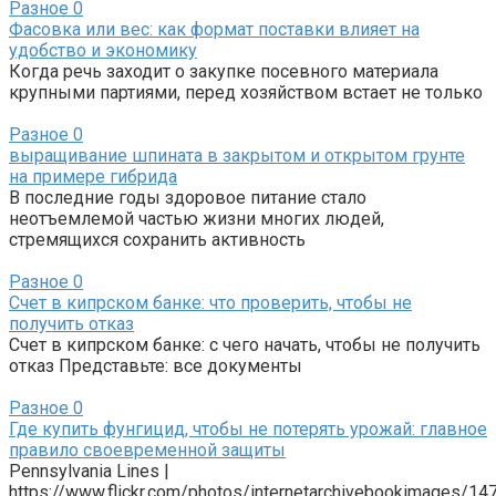
Разное
0
Фасовка или вес: как формат поставки влияет на
удобство и экономику
Когда речь заходит о закупке посевного материала
крупными партиями, перед хозяйством встает не только
Разное
0
выращивание шпината в закрытом и открытом грунте
на примере гибрида
В последние годы здоровое питание стало
неотъемлемой частью жизни многих людей,
стремящихся сохранить активность
Разное
0
Счет в кипрском банке: что проверить, чтобы не
получить отказ
Счет в кипрском банке: с чего начать, чтобы не получить
отказ Представьте: все документы
Разное
0
Где купить фунгицид, чтобы не потерять урожай: главное
правило своевременной защиты
Pennsylvania Lines |
https://www.flickr.com/photos/internetarchivebookimages/1