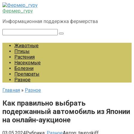
Перейти
к
Фермер_гуру
контенту
Информационная поддержка фермерства
Поиск:
Животные
Птицы
Растения
Насекомые
Болезни
Препараты
Разное
Главная
»
Разное
Как правильно выбрать
подержанный автомобиль из Японии
на онлайн-аукционе
03.05.2024
Рубрика:
Разное
Автор:
tauroskiff