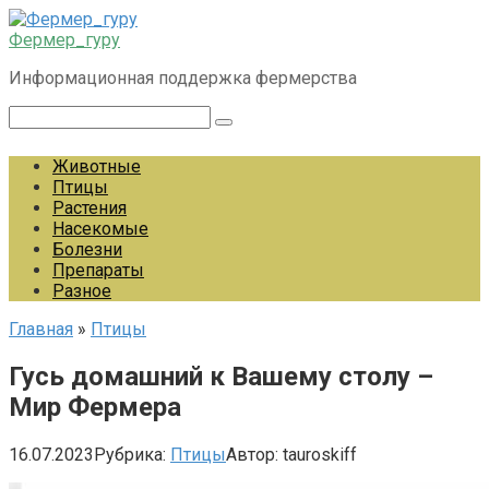
Перейти
к
Фермер_гуру
контенту
Информационная поддержка фермерства
Поиск:
Животные
Птицы
Растения
Насекомые
Болезни
Препараты
Разное
Главная
»
Птицы
Гусь домашний к Вашему столу –
Мир Фермера
16.07.2023
Рубрика:
Птицы
Автор:
tauroskiff