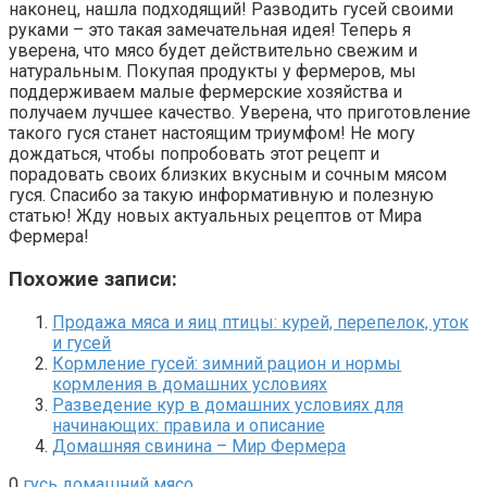
наконец, нашла подходящий! Разводить гусей своими
руками – это такая замечательная идея! Теперь я
уверена, что мясо будет действительно свежим и
натуральным. Покупая продукты у фермеров, мы
поддерживаем малые фермерские хозяйства и
получаем лучшее качество. Уверена, что приготовление
такого гуся станет настоящим триумфом! Не могу
дождаться, чтобы попробовать этот рецепт и
порадовать своих близких вкусным и сочным мясом
гуся. Спасибо за такую информативную и полезную
статью! Жду новых актуальных рецептов от Мира
Фермера!
Похожие записи:
Продажа мяса и яиц птицы: курей, перепелок, уток
и гусей
Кормление гусей: зимний рацион и нормы
кормления в домашних условиях
Разведение кур в домашних условиях для
начинающих: правила и описание
Домашняя свинина – Мир Фермера
0
гусь
домашний
мясо