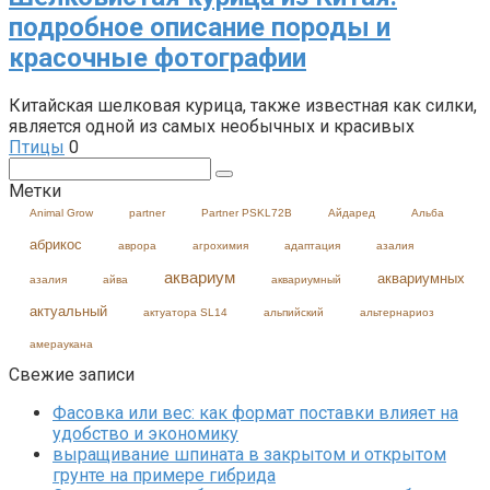
подробное описание породы и
красочные фотографии
Китайская шелковая курица, также известная как силки,
является одной из самых необычных и красивых
Птицы
0
Поиск:
Метки
Animal Grow
partner
Partner PSKL72B
Айдаред
Альба
абрикос
аврора
агрохимия
адаптация
азалия
аквариум
аквариумных
азалия
айва
аквариумный
актуальный
актуатора SL14
альпийский
альтернариоз
амераукана
Свежие записи
Фасовка или вес: как формат поставки влияет на
удобство и экономику
выращивание шпината в закрытом и открытом
грунте на примере гибрида