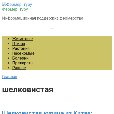
Перейти
к
Фермер_гуру
контенту
Информационная поддержка фермерства
Поиск:
Животные
Птицы
Растения
Насекомые
Болезни
Препараты
Разное
Главная
шелковистая
Шелковистая курица из Китая: