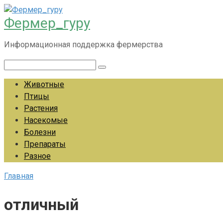
Перейти
Фермер_гуру
к
контенту
Информационная поддержка фермерства
Поиск:
Животные
Птицы
Растения
Насекомые
Болезни
Препараты
Разное
Главная
отличный