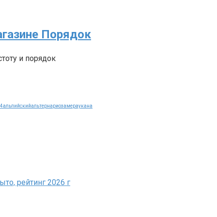
агазине Порядок
тоту и порядок
14
альпийский
альтернариоз
амераукана
ыто, рейтинг 2026 г