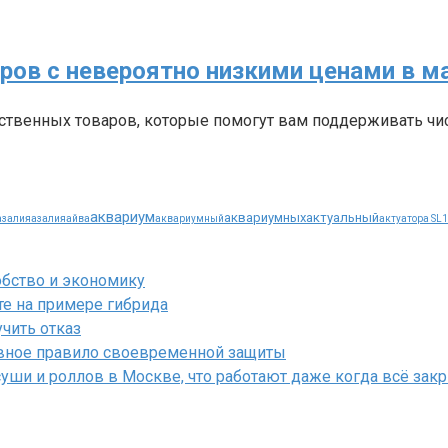
ров с невероятно низкими ценами в м
ственных товаров, которые помогут вам поддерживать чис
аквариум
аквариумных
актуальный
азалия
азалия
айва
аквариумный
актуатора SL
обство и экономику
е на примере гибрида
учить отказ
лавное правило своевременной защиты
суши и роллов в Москве, что работают даже когда всё закр