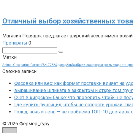
Отличный выбор хозяйственных това
Магазин Порядок предлагает широкий ассортимент хозяй
Препараты
0
Поиск:
Метки
абрикос
Animal Grow
partner
Partner PSKL72B
Айдаред
Альба
аврора
агрохимия
адаптация
Свежие записи
Фасовка или вес: как формат поставки влияет на уд
выращивание шпината в закрытом и открытом грунт
Счет в кипрском банке: что проверить, чтобы не пол
Где купить фунгицид, чтобы не потерять урожай: г
Голод, ночь и лень — не проблема ТОП-10 доставок 
© 2026 Фермер_гуру