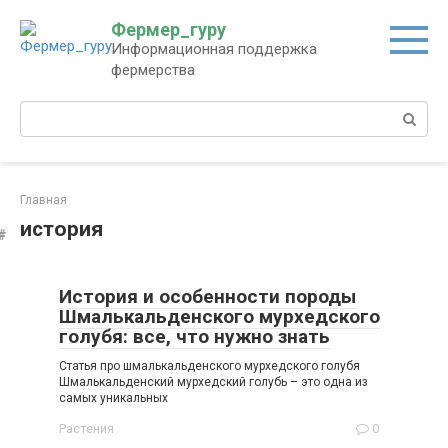
Перейти
Фермер_гуру
к
Информационная поддержка
контенту
фермерства
Поиск:
Главная
история
История и особенности породы
Шмалькальденского мурхедского
голубя: все, что нужно знать
Статья про шмалькальденского мурхедского голубя
Шмалькальденский мурхедский голубь – это одна из
самых уникальных
Растения
0