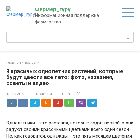
Перейти
Фермер_гуру
к
Информационная поддержка
контенту
фермерства
Поиск:
Главная
»
Болезни
9 красивых однолетних растений, которые
будут цвести все лето: фото, названия,
советы и видео
13.10.2023
Болезни
tauroskiff
Однолетники – это растения, которые садят весной, а они
радуют своими красочными цветками всего один сезон.
Но, как говорится, однажды – это пять месяцев цветения.